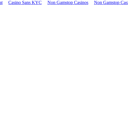
at
Casino Sans KYC
Non Gamstop Casinos
Non Gamstop Cas