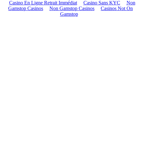
Casino En Ligne Retrait Immédiat
Casino Sans KYC
Non
Gamstop Casinos
Non Gamstop Casinos
Casinos Not On
Gamstop