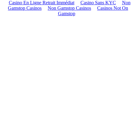
Casino En Ligne Retrait Immédiat
Casino Sans KYC
Non
Gamstop Casinos
Non Gamstop Casinos
Casinos Not On
Gamstop