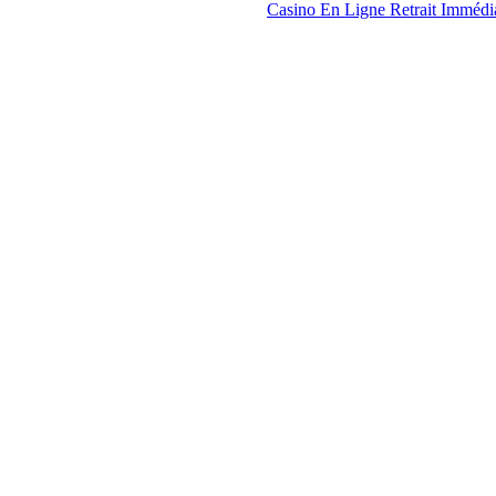
Casino En Ligne Retrait Immédi