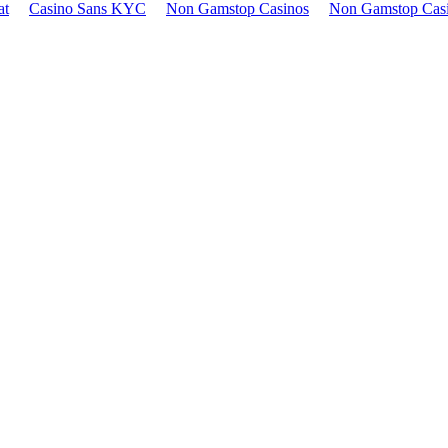
at
Casino Sans KYC
Non Gamstop Casinos
Non Gamstop Cas