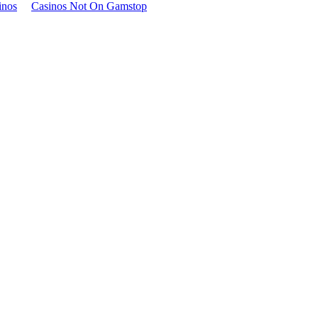
inos
Casinos Not On Gamstop