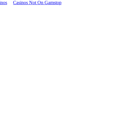
inos
Casinos Not On Gamstop