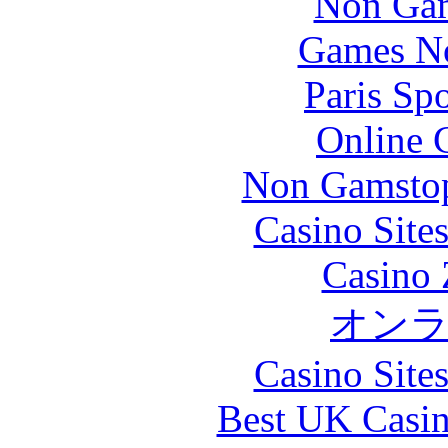
Non Gam
Games N
Paris Sp
Online 
Non Gamstop
Casino Site
Casino 
オン
Casino Site
Best UK Casi